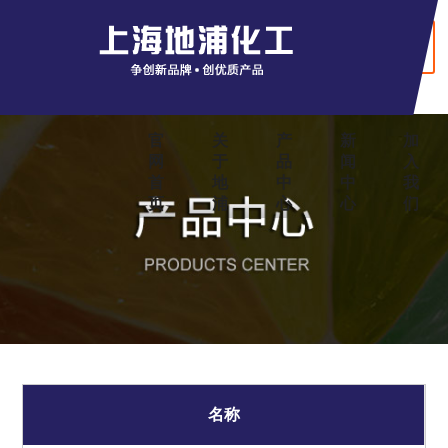
+ English
官
关
产
新
加
网
于
品
闻
入
首
地
中
中
我
页
浦
心
心
们
名称