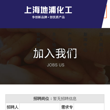
+ English
官
关
产
新
加
网
于
品
闻
入
首
地
中
中
我
页
浦
心
心
们
招聘岗位：
暂无招聘信息
招聘人
需求专