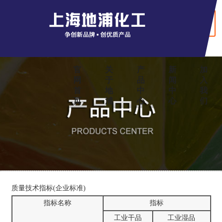
+ English
官
关
产
新
加
网
于
品
闻
入
首
地
中
中
我
页
浦
心
心
们
质量技术指标(企业标准)
指标名称
指标
工业干品
工业湿品