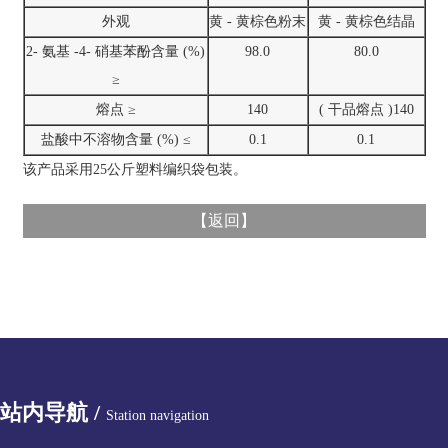
外观
黄 - 黄棕色粉末
黄 - 黄棕色结晶
2- 氨基 -4- 硝基苯酚含量 (%)
98.0
80.0
≥
熔点 ≥
140
( 干品熔点 )140
盐酸中不溶物含量 (%) ≤
0.1
0.1
该产品采用25公斤塑料编织袋包装。
【
返回
】
站内导航 /
Station navigation